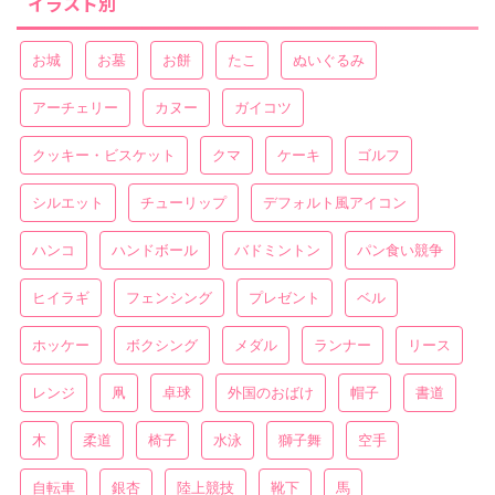
イラスト別
お城
お墓
お餅
たこ
ぬいぐるみ
アーチェリー
カヌー
ガイコツ
クッキー・ビスケット
クマ
ケーキ
ゴルフ
シルエット
チューリップ
デフォルト風アイコン
ハンコ
ハンドボール
バドミントン
パン食い競争
ヒイラギ
フェンシング
プレゼント
ベル
ホッケー
ボクシング
メダル
ランナー
リース
レンジ
凧
卓球
外国のおばけ
帽子
書道
木
柔道
椅子
水泳
獅子舞
空手
自転車
銀杏
陸上競技
靴下
馬