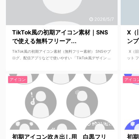
2026/5/7
TikTok風の初期アイコン素材｜SNS
X（
で使える無料フリーア...
ンプ
TikTok風の初期アイコン素材（無料フリー素材） SNSやブ
X（旧
ログ、配信アプリなどで使いやすい 「TikTok風デザイン ...
ット フ
アイコン
アイコ
2021/5/22
初期アイコン吹き出し用 白黒フリ
初期