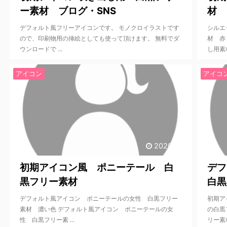
ー素材 ブログ・SNS
材 
デフォルト風フリーアイコンです。 モノクロイラストです
シルエ
ので、印刷物用の挿絵としても使って頂けます。 無料でダ
材 赤
ウンロードで ...
し用素材
アイコン
アイコ
2020/7/9
初期アイコン風 ポニーテール 白
デフ
黒フリー素材
白黒
デフォルト風アイコン ポニーテールの女性 白黒フリー
初期ア
素材 濃い色 デフォルト風アイコン ポニーテールの女
の白黒
性 白黒フリー素 ...
リー素材