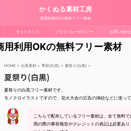
かくぬる素材工房
商用利用OKの無料フリー素材
サイトマップ
プライバシーポリシー
お問い合わ
 商用利用OKの無料フリー素材
HOME
>
白黒素材
>
季節(白黒)
>
夏祭り(白黒)
>
夏祭り(白黒)
夏祭りの白黒フリー素材です。
モノクロイラストですので、花火大会の広告の挿絵などに使っ
こちらで配布しているフリー素材は、全て無料で
用の際の事前報告やクレジットの表記は必要あり