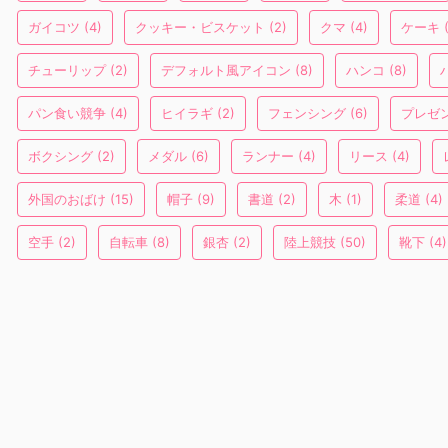
ガイコツ
(4)
クッキー・ビスケット
(2)
クマ
(4)
ケーキ
(
チューリップ
(2)
デフォルト風アイコン
(8)
ハンコ
(8)
パン食い競争
(4)
ヒイラギ
(2)
フェンシング
(6)
プレゼ
ボクシング
(2)
メダル
(6)
ランナー
(4)
リース
(4)
外国のおばけ
(15)
帽子
(9)
書道
(2)
木
(1)
柔道
(4)
空手
(2)
自転車
(8)
銀杏
(2)
陸上競技
(50)
靴下
(4)