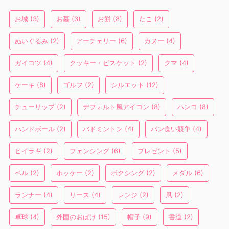
お城
(3)
お墓
(3)
お餅
(8)
たこ
(2)
ぬいぐるみ
(2)
アーチェリー
(6)
カヌー
(4)
ガイコツ
(4)
クッキー・ビスケット
(2)
クマ
(4)
ケーキ
(8)
ゴルフ
(2)
シルエット
(12)
チューリップ
(2)
デフォルト風アイコン
(8)
ハンコ
(8)
ハンドボール
(2)
バドミントン
(4)
パン食い競争
(4)
ヒイラギ
(2)
フェンシング
(6)
プレゼント
(5)
ベル
(2)
ホッケー
(2)
ボクシング
(2)
メダル
(6)
ランナー
(4)
リース
(4)
レンジ
(2)
凧
(2)
卓球
(4)
外国のおばけ
(15)
帽子
(9)
書道
(2)