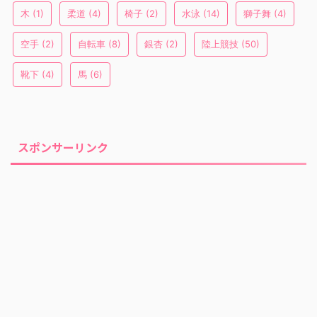
木
(1)
柔道
(4)
椅子
(2)
水泳
(14)
獅子舞
(4)
空手
(2)
自転車
(8)
銀杏
(2)
陸上競技
(50)
靴下
(4)
馬
(6)
スポンサーリンク