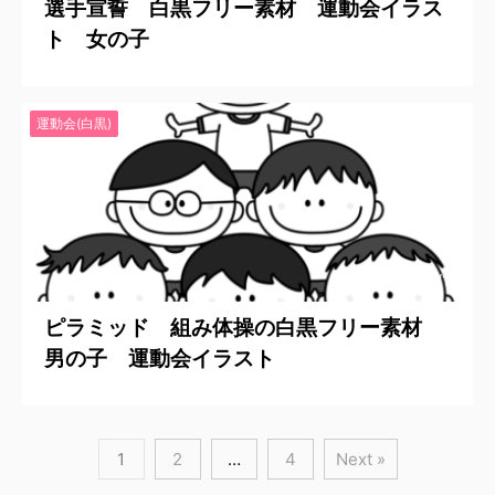
選手宣誓 白黒フリー素材 運動会イラス
ト 女の子
運動会(白黒)
2020/6/19
ピラミッド 組み体操の白黒フリー素材
男の子 運動会イラスト
1
2
…
4
Next »