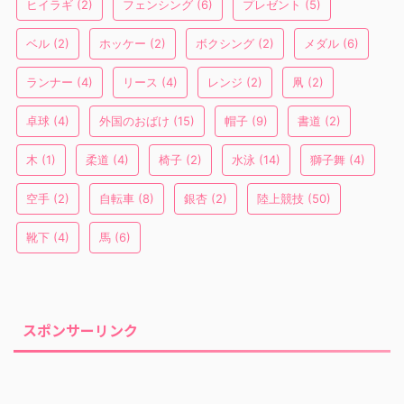
ヒイラギ
(2)
フェンシング
(6)
プレゼント
(5)
ベル
(2)
ホッケー
(2)
ボクシング
(2)
メダル
(6)
ランナー
(4)
リース
(4)
レンジ
(2)
凧
(2)
卓球
(4)
外国のおばけ
(15)
帽子
(9)
書道
(2)
木
(1)
柔道
(4)
椅子
(2)
水泳
(14)
獅子舞
(4)
空手
(2)
自転車
(8)
銀杏
(2)
陸上競技
(50)
靴下
(4)
馬
(6)
スポンサーリンク