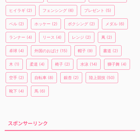
ヒイラギ
(2)
フェンシング
(6)
プレゼント
(5)
ベル
(2)
ホッケー
(2)
ボクシング
(2)
メダル
(6)
ランナー
(4)
リース
(4)
レンジ
(2)
凧
(2)
卓球
(4)
外国のおばけ
(15)
帽子
(9)
書道
(2)
木
(1)
柔道
(4)
椅子
(2)
水泳
(14)
獅子舞
(4)
空手
(2)
自転車
(8)
銀杏
(2)
陸上競技
(50)
靴下
(4)
馬
(6)
スポンサーリンク