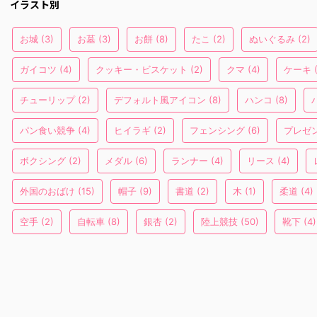
イラスト別
お城
(3)
お墓
(3)
お餅
(8)
たこ
(2)
ぬいぐるみ
(2)
ガイコツ
(4)
クッキー・ビスケット
(2)
クマ
(4)
ケーキ
(
チューリップ
(2)
デフォルト風アイコン
(8)
ハンコ
(8)
パン食い競争
(4)
ヒイラギ
(2)
フェンシング
(6)
プレゼ
ボクシング
(2)
メダル
(6)
ランナー
(4)
リース
(4)
外国のおばけ
(15)
帽子
(9)
書道
(2)
木
(1)
柔道
(4)
空手
(2)
自転車
(8)
銀杏
(2)
陸上競技
(50)
靴下
(4)