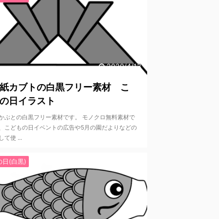
2020/4/13
紙カブトの白黒フリー素材 こ
の日イラスト
かぶとの白黒フリー素材です。 モノクロ無料素材で
、こどもの日イベントの広告や5月の園だよりなどの
て使 ...
日(白黒)