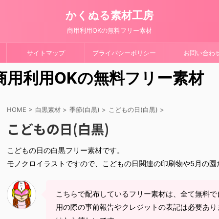
かくぬる素材工房
商用利用OKの無料フリー素材
サイトマップ
プライバシーポリシー
お問い合わ
 商用利用OKの無料フリー素材
HOME
>
白黒素材
>
季節(白黒)
>
こどもの日(白黒)
>
こどもの日(白黒)
こどもの日の白黒フリー素材です。
モノクロイラストですので、こどもの日関連の印刷物や5月の園
こちらで配布しているフリー素材は、全て無料で
用の際の事前報告やクレジットの表記は必要あり