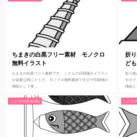
2022/3/10
ちまきの白黒フリー素材 モノクロ
折り
無料イラスト
ども
ちまきの白黒フリー素材です。 こどもの日関連のイラスト
折り紙
が必要な時にどうぞ。 モノクロ無料素材ですので印刷物の
すので
挿絵として使 ...
挿絵とし
こどもの日(白黒)
こどもの