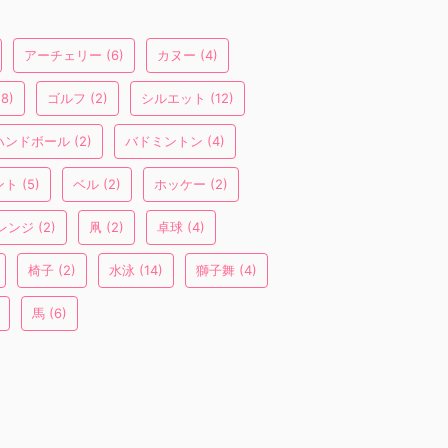
アーチェリー
(6)
カヌー
(4)
8)
ゴルフ
(2)
シルエット
(12)
ハンドボール
(2)
バドミントン
(4)
ント
(5)
ベル
(2)
ホッケー
(2)
レンジ
(2)
凧
(2)
卓球
(4)
椅子
(2)
水泳
(14)
獅子舞
(4)
馬
(6)