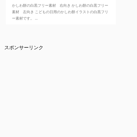
かしわ餅の白黒フリー素材 右向き かしわ餅の白黒フリー
素材 左向き こどもの日用のかしわ餅イラストの白黒フリ
ー素材です。 ...
スポンサーリンク