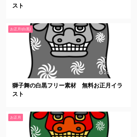
スト
お正月(白黒)
2020/11/18
獅子舞の白黒フリー素材 無料お正月イラ
スト
お正月