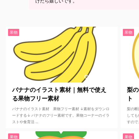
けたら嬉しいです。
果物
果物
2023/10/27
バナナのイラスト素材｜無料で使え
梨の
る果物フリー素材
ト
バナナのイラスト素材 果物フリー素材 ↓素材をダウンロ
梨の断
ードする↓ バナナのフリー素材です。果物コーナーのイラ
しても
ストや食育活 ...
すので、
果物
果物