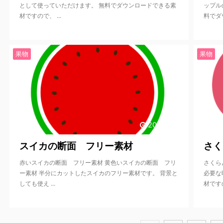
として使っていただけます。 無料でダウンロードできる素
ップル
材ですので、 ...
料でダウ
果物
果物
2020/9/17
スイカの断面 フリー素材
さく
赤いスイカの断面 フリー素材 黄色いスイカの断面 フリ
さくら
ー素材 半分にカットしたスイカのフリー素材です。 背景と
必要な
しても使え ...
材ですの