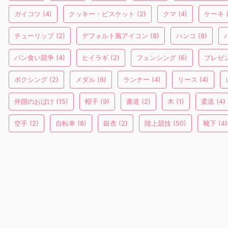
ガイコツ
(4)
クッキー・ビスケット
(2)
クマ
(4)
ケーキ
(
チューリップ
(2)
デフォルト風アイコン
(8)
ハンコ
(8)
パン食い競争
(4)
ヒイラギ
(2)
フェンシング
(6)
プレゼ
ボクシング
(2)
メダル
(6)
ランナー
(4)
リース
(4)
外国のおばけ
(15)
帽子
(9)
書道
(2)
木
(1)
柔道
(4)
空手
(2)
自転車
(8)
銀杏
(2)
陸上競技
(50)
靴下
(4)