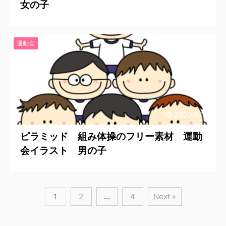
女の子
運動会
2020/6/19
ピラミッド 組み体操のフリー素材 運動
会イラスト 男の子
1
2
…
4
Next »