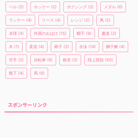
ベル
(2)
ホッケー
(2)
ボクシング
(2)
メダル
(6)
ランナー
(4)
リース
(4)
レンジ
(2)
凧
(2)
卓球
(4)
外国のおばけ
(15)
帽子
(9)
書道
(2)
木
(1)
柔道
(4)
椅子
(2)
水泳
(14)
獅子舞
(4)
空手
(2)
自転車
(8)
銀杏
(2)
陸上競技
(50)
靴下
(4)
馬
(6)
スポンサーリンク