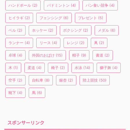
ハンドボール
(2)
バドミントン
(4)
パン食い競争
(4)
ヒイラギ
(2)
フェンシング
(6)
プレゼント
(5)
ベル
(2)
ホッケー
(2)
ボクシング
(2)
メダル
(6)
ランナー
(4)
リース
(4)
レンジ
(2)
凧
(2)
卓球
(4)
外国のおばけ
(15)
帽子
(9)
書道
(2)
木
(1)
柔道
(4)
椅子
(2)
水泳
(14)
獅子舞
(4)
空手
(2)
自転車
(8)
銀杏
(2)
陸上競技
(50)
靴下
(4)
馬
(6)
スポンサーリンク