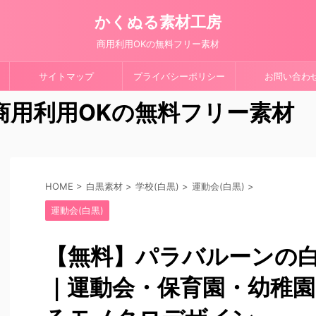
かくぬる素材工房
商用利用OKの無料フリー素材
サイトマップ
プライバシーポリシー
お問い合わ
 商用利用OKの無料フリー素材
HOME
>
白黒素材
>
学校(白黒)
>
運動会(白黒)
>
運動会(白黒)
【無料】パラバルーンの
｜運動会・保育園・幼稚