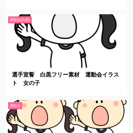
運動会(白黒)
2020/6/21
選手宣誓 白黒フリー素材 運動会イラス
ト 女の子
運動会