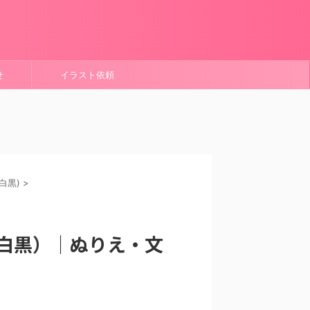
せ
イラスト依頼
白黒)
>
白黒）｜ぬりえ・文