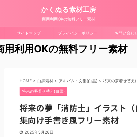
かくぬる素材工房
商用利用OKの無料フリー素材
サイトマップ
プライバシーポリシー
お問い合わ
 商用利用OKの無料フリー素材
HOME
>
白黒素材
>
アルバム・文集(白黒)
>
将来の夢着せ替え(
将来の夢着せ替え(白黒)
将来の夢「消防士」イラスト（
集向け手書き風フリー素材
2025年5月28日