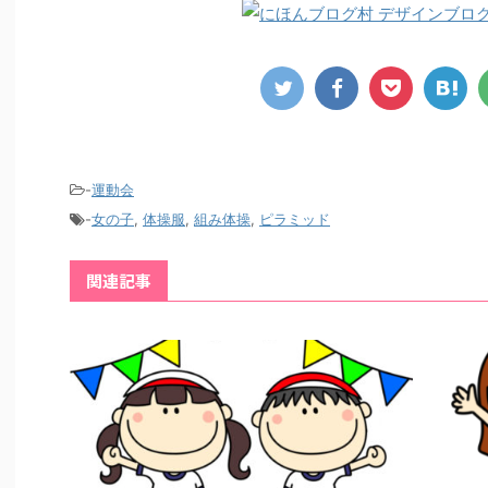
-
運動会
-
女の子
,
体操服
,
組み体操
,
ピラミッド
関連記事