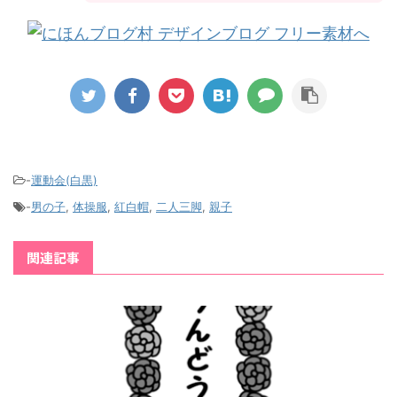
-
運動会(白黒)
-
男の子
,
体操服
,
紅白帽
,
二人三脚
,
親子
関連記事