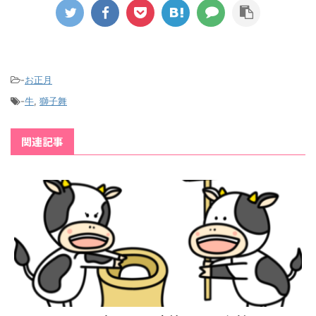
-
お正月
-
牛
,
獅子舞
関連記事