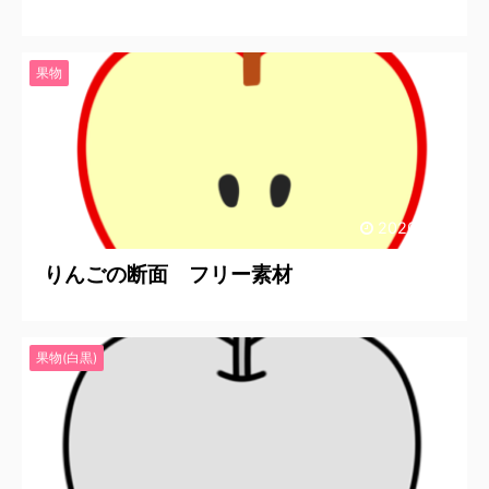
果物
2020/9/17
りんごの断面 フリー素材
果物(白黒)