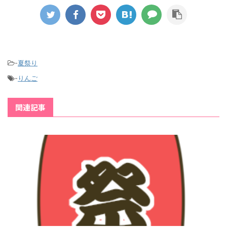
-
夏祭り
-
りんご
関連記事