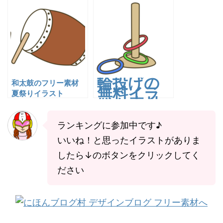
輪投げの
和太鼓のフリー素材
無料イラ
夏祭りイラスト
スト素材
｜夏祭
り・盆踊
ランキングに参加中です♪
り・縁日
いいね！と思ったイラストがありま
向け｜透
過PNG・
したら↓のボタンをクリックしてく
商用利用
ださい
OK