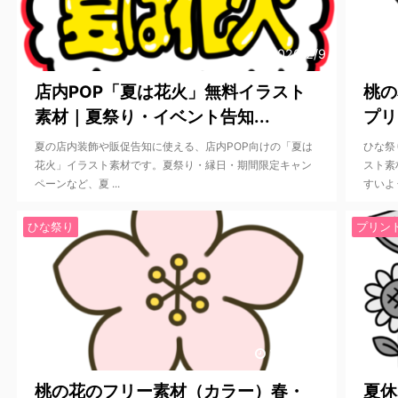
2026/2/9
店内POP「夏は花火」無料イラスト
桃の
素材｜夏祭り・イベント告知...
プリ
夏の店内装飾や販促告知に使える、店内POP向けの「夏は
ひな祭
花火」イラスト素材です。夏祭り・縁日・期間限定キャン
スト素
ペーンなど、夏 ...
すいよう
ひな祭り
プリン
2026/2/2
桃の花のフリー素材（カラー）春・
夏休