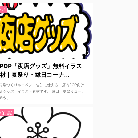
ップ
2026/2/13
POP「夜店グッズ」無料イラス
材｜夏祭り・縁日コーナ...
り場づくりやイベント告知に使える、店内POP向け
店グッズ」イラスト素材です。 縁日・夏祭りコーナ
や、 ...
(白黒)