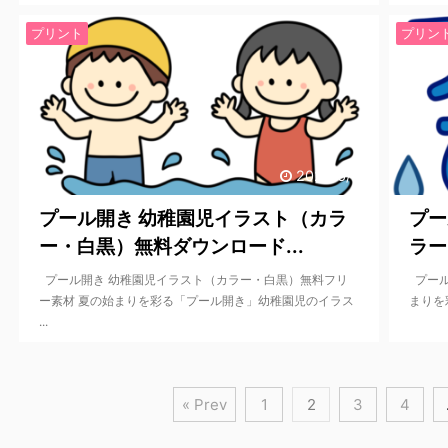
プリント
プリン
2025/6/10
プール開き 幼稚園児イラスト（カラ
プー
ー・白黒）無料ダウンロード...
ラー
プール開き 幼稚園児イラスト（カラー・白黒）無料フリ
プール
ー素材 夏の始まりを彩る「プール開き」幼稚園児のイラス
まりを
...
« Prev
1
2
3
4