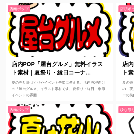
店頭ポップ
店頭ポ
2026/2/17
店内POP「屋台グルメ」無料イラス
店内
ト素材｜夏祭り・縁日コーナ...
ト素
夏の売り場づくりやイベント告知に使える、店内POP向け
夏の売
の「屋台グルメ」イラスト素材です。夏祭り・縁日・季節
の「夜
イベントの雰囲 ...
ーの装飾
店頭ポップ
ひな祭り