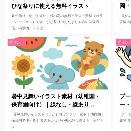
ひな祭りに使える無料イラスト
園・
春の飾りに使いやすい、桃の花の無料イラスト素材（カラ
夏休み
ーバージョン）です。ひな祭りのおたよりや春の学級通
育園の
信、掲示物、メッセ ...
...
プリント
プリン
2025/6/18
暑中見舞いイラスト素材（幼稚園・
プー
保育園向け）｜線なし・線あり...
ー・
暑中見舞いイラスト（子ども向け）フリー素材｜幼稚園・
プール
保育園で使える！ 夏のおたよりや掲示物に使える、子ども
素材 
...
...