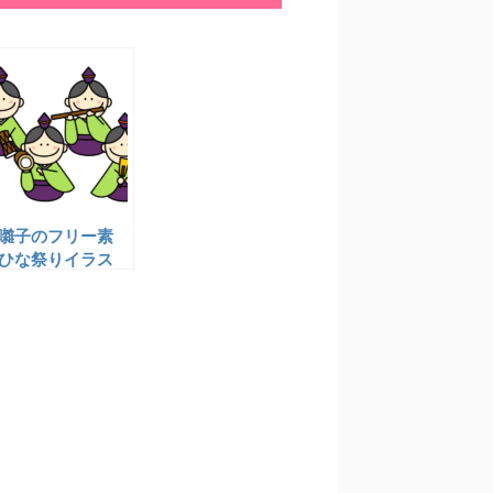
囃子のフリー素
ひな祭りイラス
雛人形