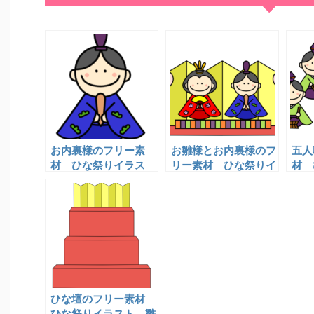
お内裏様のフリー素
お雛様とお内裏様のフ
五人
材 ひな祭りイラス
リー素材 ひな祭りイ
材 
ト 雛人形
ラスト 雛人形
ト 
ひな壇のフリー素材
ひな祭りイラスト 雛