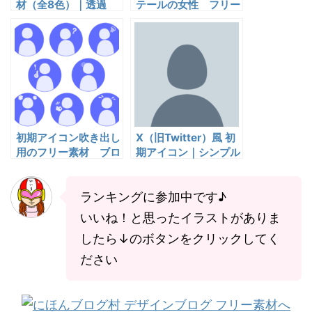
材（全8色）｜透過
テールの女性 フリー
PNG・商用利用
素材
OK【ブログ・SNS
に】
初期アイコン吹き出し
X（旧Twitter）風 初
用のフリー素材 ブロ
期アイコン｜シンプル
グ・SNS
な人型シルエット フ
リー素材
ランキングに参加中です♪
いいね！と思ったイラストがありま
したら↓のボタンをクリックしてく
ださい