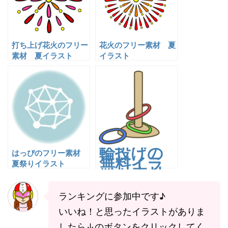
打ち上げ花火のフリー
花火のフリー素材 夏
素材 夏イラスト
イラスト
輪投げの
はっぴのフリー素材
無料イラ
夏祭りイラスト
スト素材
｜夏祭
り・盆踊
ランキングに参加中です♪
り・縁日
いいね！と思ったイラストがありま
向け｜透
過PNG・
したら↓のボタンをクリックしてく