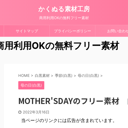
かくぬる素材工房
商用利用OKの無料フリー素材
サイトマップ
プライバシーポリシー
お問い合わ
 商用利用OKの無料フリー素材
HOME
>
白黒素材
>
季節(白黒)
>
母の日(白黒)
>
母の日(白黒)
MOTHER'SDAYのフリー素
2022年3月16日
当ページのリンクには広告が含まれています。