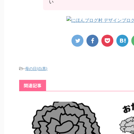
い
-
母の日(白黒)
関連記事