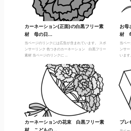
カーネーション(正面)の白黒フリー素
お母
材 母の日...
材 母
当ページのリンクには広告が含まれています。 スポ
当ペー
ンサーリンク 色つきのカーネーション 白黒フリー
ンサー
素材 当ページのリンクに ...
います。
カーネーションの花束 白黒フリー素
プレ
材 こどもの...
当ペー