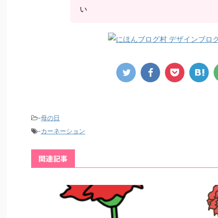
い
-
母の日
-
カーネーション
関連記事