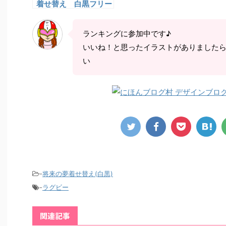
着せ替え 白黒フリー
素材 卒園アルバム
ランキングに参加中です♪
いいね！と思ったイラストがありました
い
-
将来の夢着せ替え(白黒)
-
ラグビー
関連記事