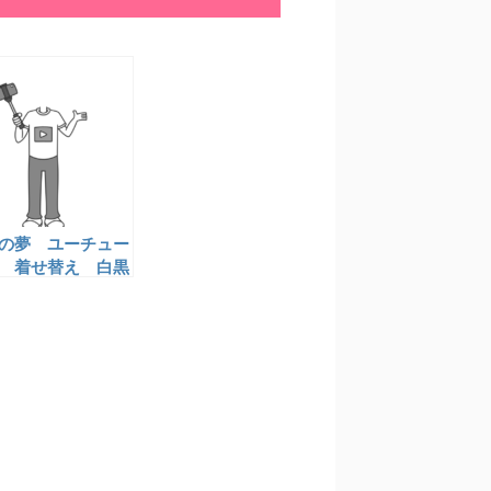
の夢 ユーチュー
 着せ替え 白黒
ー素材 卒園アル