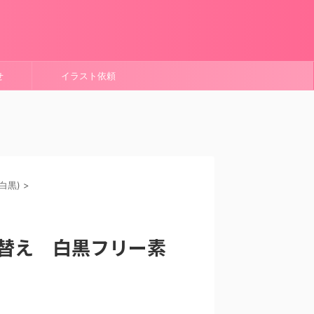
せ
イラスト依頼
白黒)
>
替え 白黒フリー素