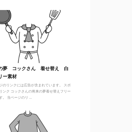
の夢 コックさん 着せ替え 白
リー素材
ジのリンクには広告が含まれています。 スポ
リンク コックさんの将来の夢着せ替えフリー
。 当ページのリ ...