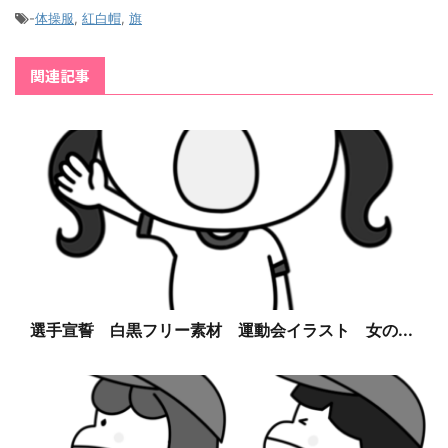
-
体操服
,
紅白帽
,
旗
関連記事
選手宣誓 白黒フリー素材 運動会イラスト 女の...