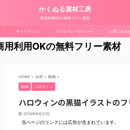
かくぬる素材工房
商用利用OKの無料フリー素材
サイトマップ
プライバシーポリシー
お問い合わ
 商用利用OKの無料フリー素材
HOME
>
自然
>
動物
>
動物
ハロウィン
ハロウィンの黒猫イラストのフ
2019年8月27日
当ページのリンクには広告が含まれています。