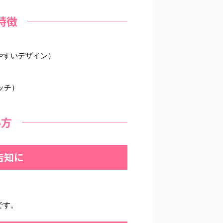
特徴
やすいデザイン）
ッチ）
い方
告知に
です。