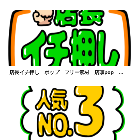
店長イチ押し ポップ フリー素材 店頭pop ...