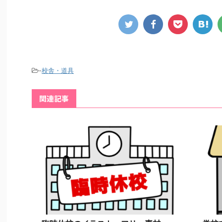
-
校舎・道具
関連記事