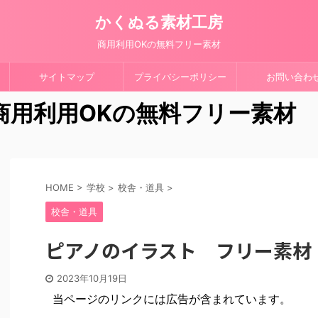
かくぬる素材工房
商用利用OKの無料フリー素材
サイトマップ
プライバシーポリシー
お問い合わ
 商用利用OKの無料フリー素材
HOME
>
学校
>
校舎・道具
>
校舎・道具
ピアノのイラスト フリー素材
2023年10月19日
当ページのリンクには広告が含まれています。