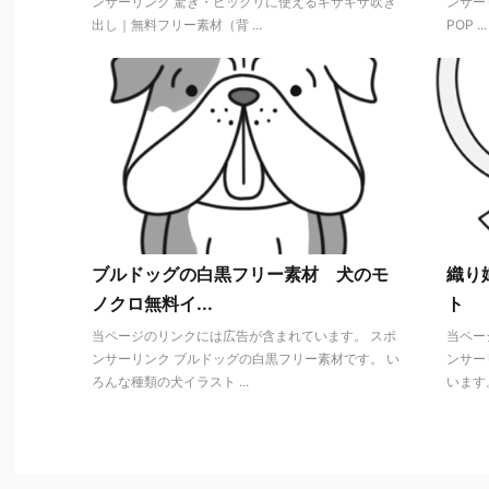
ンサーリンク 驚き・ビックリに使えるギザギザ吹き
ンサー
出し｜無料フリー素材（背 ...
POP ...
ブルドッグの白黒フリー素材 犬のモ
織り
ノクロ無料イ...
ト
当ページのリンクには広告が含まれています。 スポ
当ペー
ンサーリンク ブルドッグの白黒フリー素材です。 い
ンサー
ろんな種類の犬イラスト ...
います。