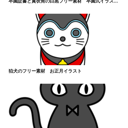
卒園証書と賞状筒の白黒フリー素材 卒園式イラス...
狛犬のフリー素材 お正月イラスト