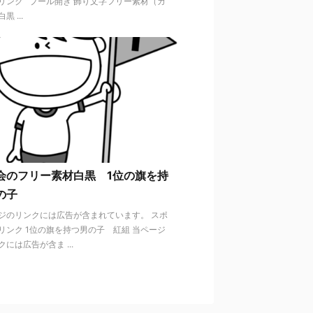
リンク プール開き 飾り文字フリー素材（カ
黒 ...
会のフリー素材白黒 1位の旗を持
の子
ジのリンクには広告が含まれています。 スポ
リンク 1位の旗を持つ男の子 紅組 当ページ
には広告が含ま ...