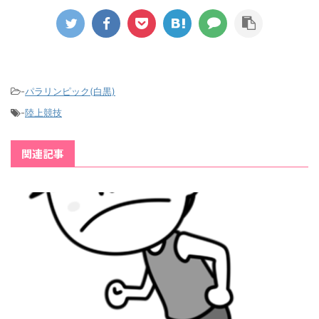
-
パラリンピック(白黒)
-
陸上競技
関連記事