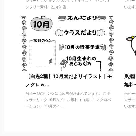
ンサーリンク 魔女のシルエットイラスト ハロウィ
ンサー
ンフリー素材 左向き 当 ...
います。
【白黒2種】10月園だよりイラスト｜モ
凧揚
ノクロ＆...
無料
当ページのリンクには広告が含まれています。 スポ
当ペー
ンサーリンク 10月タイトル素材（白黒・モノクロバ
ンサー
ージョン） 10月タイ ...
います。