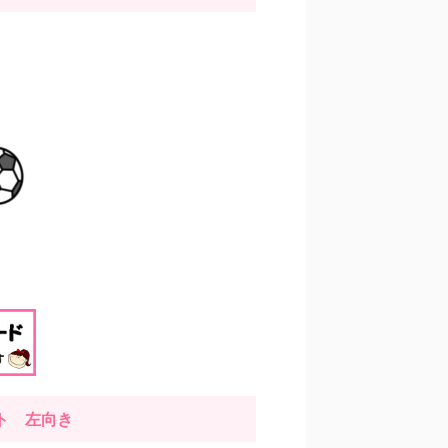
スト
左
向き