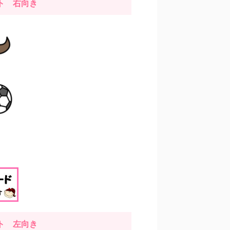
スト
右
向き
スト
左
向き