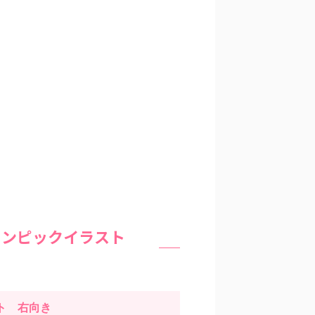
リンピックイラスト
スト
右
向き