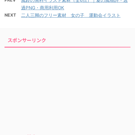
風鈴の無料イラスト素材（全6点）｜夏の風物詩・透
過PNG・商用利用OK
NEXT
二人三脚のフリー素材 女の子 運動会イラスト
スポンサーリンク