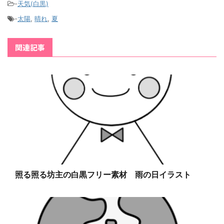
-
天気(白黒)
-
太陽
,
晴れ
,
夏
関連記事
照る照る坊主の白黒フリー素材 雨の日イラスト