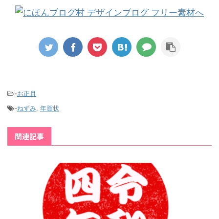
-
お正月
-
ねずみ
,
年賀状
関連記事